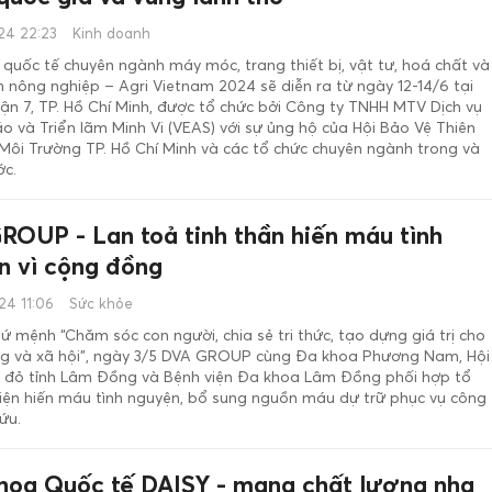
24 22:23
Kinh doanh
 quốc tế chuyên ngành máy móc, trang thiết bị, vật tư, hoá chất và
nông nghiệp – Agri Vietnam 2024 sẽ diễn ra từ ngày 12-14/6 tại
n 7, TP. Hồ Chí Minh, được tổ chức bởi Công ty TNHH MTV Dịch vụ
 và Triển lãm Minh Vi (VEAS) với sự ủng hộ của Hội Bảo Vệ Thiên
Môi Trường TP. Hồ Chí Minh và các tổ chức chuyên ngành trong và
ớc.
ROUP - Lan toả tinh thần hiến máu tình
n vì cộng đồng
4 11:06
Sức khỏe
sứ mệnh “Chăm sóc con người, chia sẻ tri thức, tạo dựng giá trị cho
g và xã hội”, ngày 3/5 DVA GROUP cùng Đa khoa Phương Nam, Hội
 đỏ tỉnh Lâm Đồng và Bệnh viện Đa khoa Lâm Đồng phối hợp tổ
kiện hiến máu tình nguyện, bổ sung nguồn máu dự trữ phục vụ công
ứu.
hoa Quốc tế DAISY - mang chất lượng nha