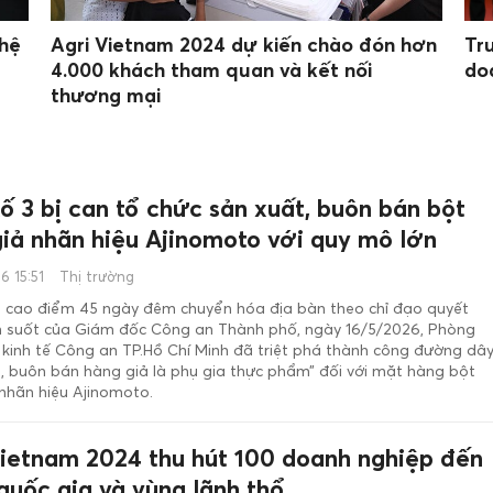
hệ
Agri Vietnam 2024 dự kiến chào đón hơn
Tr
4.000 khách tham quan và kết nối
do
thương mại
ố 3 bị can tổ chức sản xuất, buôn bán bột
giả nhãn hiệu Ajinomoto với quy mô lớn
6 15:51
Thị trường
n cao điểm 45 ngày đêm chuyển hóa địa bàn theo chỉ đạo quyết
yên suốt của Giám đốc Công an Thành phố, ngày 16/5/2026, Phòng
 kinh tế Công an TP.Hồ Chí Minh đã triệt phá thành công đường dâ
, buôn bán hàng giả là phụ gia thực phẩm” đối với mặt hàng bột
nhãn hiệu Ajinomoto.
Vietnam 2024 thu hút 100 doanh nghiệp đến
quốc gia và vùng lãnh thổ