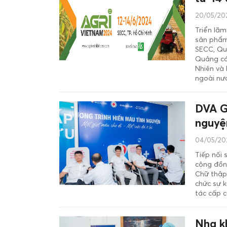
20/05/20
Triển lãm
sản phẩm 
SECC, Quậ
Quảng cáo
Nhiên và 
ngoài nư
DVA G
nguyệ
04/05/202
Tiếp nối 
cộng đồn
Chữ thập
chức sự 
tác cấp c
Nha k