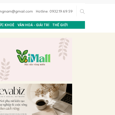
uongnam@gmail.com Hotline: 0932.19.69.59
ỨC KHOẺ
VĂN HOÁ - GIẢI TRÍ
THẾ GIỚI