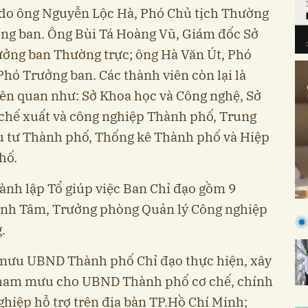
 do ông Nguyễn Lộc Hà, Phó Chủ tịch Thường
g ban. Ông Bùi Tá Hoàng Vũ, Giám đốc Sở
ưởng ban Thường trực; ông Hà Văn Út, Phó
ó Trưởng ban. Các thành viên còn lại là
liên quan như: Sở Khoa học và Công nghệ, Sở
 chế xuất và công nghiệp Thành phố, Trung
u tư Thành phố, Thống kê Thành phố và Hiệp
hố.
ành lập Tổ giúp việc Ban Chỉ đạo gồm 9
inh Tâm, Trưởng phòng Quản lý Công nghiệp
.
mưu UBND Thành phố Chỉ đạo thực hiện, xây
 tham mưu cho UBND Thành phố cơ chế, chính
ghiệp hỗ trợ trên địa bàn TP.Hồ Chí Minh;