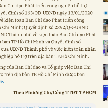
n Chỉ đạo Phát triển công nghiệp hỗ trợ
Quyết định số 163/QĐ-UBND ngày 13/01/2020
 kiện toàn Ban Chỉ đạo Phát triển công
.Hồ Chí Minh; Quyết định số 2392/QĐ-UBND
BND Thành phố về kiện toàn Ban Chỉ đạo Phát
ịa bàn TP.Hồ Chí Minh và Quyết định số
của UBND Thành phố về việc kiện toàn nhân
nghiệp hỗ trợ trên địa bàn TP.Hồ Chí Minh.
ng của Ban Chỉ đạo và Tổ giúp việc Ban Chỉ
rợ trên địa bàn TP.Hồ Chí Minh được ban
ây
.
Theo Phương Chi/Cổng TTĐT TPHCM
ty.gov.vn/vi/web/hcm/w/thanh-lap-ban-chi-ao-phat-trien-