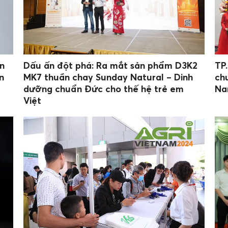
n
Dấu ấn đột phá: Ra mắt sản phẩm D3K2
TP
n
MK7 thuần chay Sunday Natural – Dinh
ch
dưỡng chuẩn Đức cho thế hệ trẻ em
Na
Việt