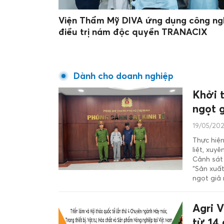
Viện Thẩm Mỹ DIVA ứng dụng công ng
điều trị nám độc quyền TRANACIX
Dành cho doanh nghiệp
Khởi t
ngọt 
19/05/202
Thực hiệ
liệt, xu
Cảnh sát
“Sản xuất
ngọt giả 
Agri 
từ 14 