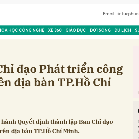
Email: tintucph
HOA HỌC CÔNG NGHỆ
XE 360
GIÁO DỤC
ĐỜI SỐNG
DU LỊCH
S
hỉ đạo Phát triển công
rên địa bàn TP.Hồ Chí
hành Quyết định thành lập Ban Chỉ đạo
trên địa bàn TP.Hồ Chí Minh.