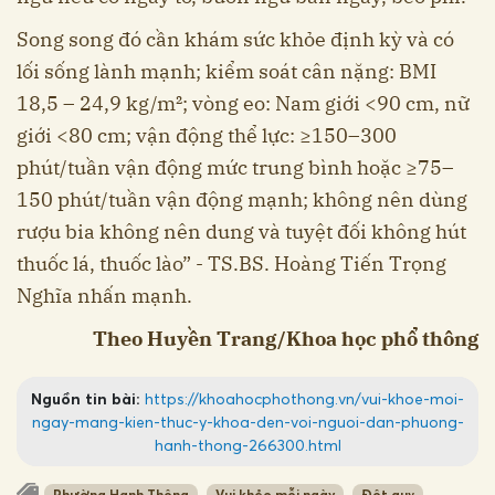
Song song đó cần khám sức khỏe định kỳ và có
lối sống lành mạnh; kiểm soát cân nặng: BMI
18,5 – 24,9 kg/m²; vòng eo: Nam giới <90 cm, nữ
giới <80 cm; vận động thể lực: ≥150–300
phút/tuần vận động mức trung bình hoặc ≥75–
150 phút/tuần vận động mạnh; không nên dùng
rượu bia không nên dung và tuyệt đối không hút
thuốc lá, thuốc lào” - TS.BS. Hoàng Tiến Trọng
Nghĩa nhấn mạnh.
Theo Huyền Trang/Khoa học phổ thông
Nguồn tin bài:
https://khoahocphothong.vn/vui-khoe-moi-
ngay-mang-kien-thuc-y-khoa-den-voi-nguoi-dan-phuong-
hanh-thong-266300.html
Phường Hạnh Thông
Vui khỏe mỗi ngày
Đột quỵ