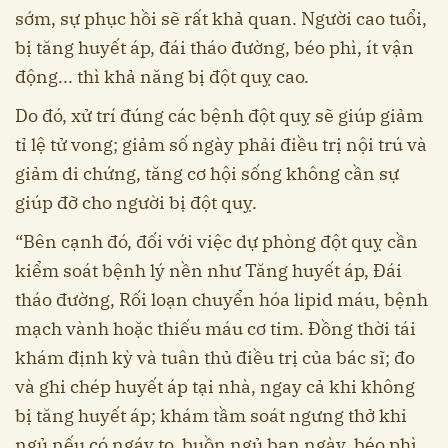
sớm, sự phục hồi sẽ rất khả quan. Người cao tuổi,
bị tăng huyết áp, đái tháo đường, béo phì, ít vận
động... thì khả năng bị đột quỵ cao.
Do đó, xử trí đúng các bệnh đột quỵ sẽ giúp giảm
tỉ lệ tử vong; giảm số ngày phải điều trị nội trú và
giảm di chứng, tăng cơ hội sống không cần sự
giúp đỡ cho người bị đột quỵ.
“Bên cạnh đó, đối với việc dự phòng đột quỵ cần
kiểm soát bệnh lý nền như Tăng huyết áp, Đái
tháo đường, Rối loạn chuyển hóa lipid máu, bệnh
mạch vành hoặc thiếu máu cơ tim. Đồng thời tái
khám định kỳ và tuân thủ điều trị của bác sĩ; đo
và ghi chép huyết áp tại nhà, ngay cả khi không
bị tăng huyết áp; khám tầm soát ngưng thở khi
ngủ nếu có ngáy to, buồn ngủ ban ngày, béo phì.