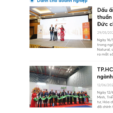
Dành cho doanh nghiệp
Dấu ấ
thuần
Đức c
29/05/202
Ngày 16/5
trong ng
Natural, 
ra mắt s
TP.HC
ngành
12/06/202
Ngày 12/6
Minh, Tri
tư, Hóa 
đã chính 