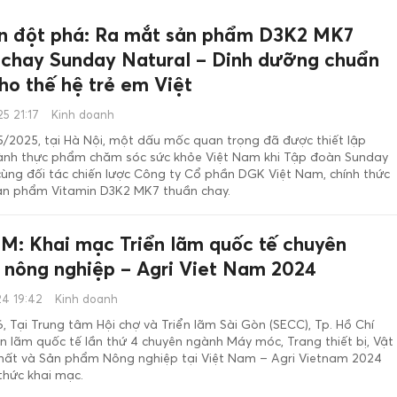
n đột phá: Ra mắt sản phẩm D3K2 MK7
 chay Sunday Natural – Dinh dưỡng chuẩn
ho thế hệ trẻ em Việt
5 21:17
Kinh doanh
/2025, tại Hà Nội, một dấu mốc quan trọng đã được thiết lập
ành thực phẩm chăm sóc sức khỏe Việt Nam khi Tập đoàn Sunday
cùng đối tác chiến lược Công ty Cổ phần DGK Việt Nam, chính thức
ản phẩm Vitamin D3K2 MK7 thuần chay.
M: Khai mạc Triển lãm quốc tế chuyên
 nông nghiệp – Agri Viet Nam 2024
4 19:42
Kinh doanh
, Tại Trung tâm Hội chợ và Triển lãm Sài Gòn (SECC), Tp. Hồ Chí
ển lãm quốc tế lần thứ 4 chuyên ngành Máy móc, Trang thiết bị, Vật
chất và Sản phẩm Nông nghiệp tại Việt Nam – Agri Vietnam 2024
thức khai mạc.