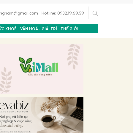
uongnam@gmail.com Hotline: 0932.19.69.59
ỨC KHOẺ
VĂN HOÁ - GIẢI TRÍ
THẾ GIỚI