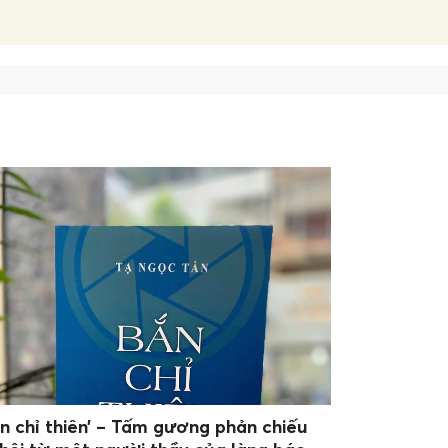
ắn chỉ thiên’ – Tấm gương phản chiếu