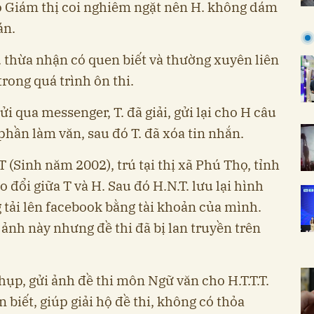
do Giám thị coi nghiêm ngặt nên H. không dám
án.
. thừa nhận có quen biết và thường xuyên liên
 trong quá trình ôn thi.
ửi qua messenger, T. đã giải, gửi lại cho H câu
 phần làm văn, sau đó T. đã xóa tin nhắn.
T (Sinh năm 2002), trú tại thị xã Phú Thọ, tỉnh
 đổi giữa T và H. Sau đó H.N.T. lưu lại hình
 tải lên facebook bằng tài khoản của mình.
 ảnh này nhưng đề thi đã bị lan truyền trên
hụp, gửi ảnh đề thi môn Ngữ văn cho H.T.T.T.
 biết, giúp giải hộ đề thi, không có thỏa