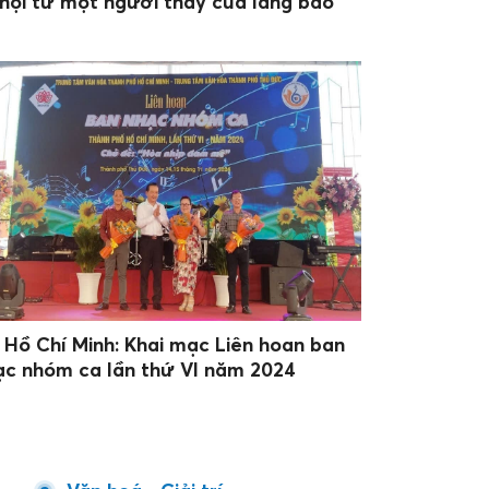
 hội từ một người thầy của làng báo
. Hồ Chí Minh: Khai mạc Liên hoan ban
ạc nhóm ca lần thứ VI năm 2024