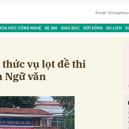
Email: tintucph
HOA HỌC CÔNG NGHỆ
XE 360
GIÁO DỤC
ĐỜI SỐNG
DU LỊCH
S
thức vụ lọt đề thi
 Ngữ văn