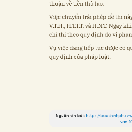
thuận về tiền thù lao.
Việc chuyển trái phép đề thi nà
V.T.H., H.T.T.T. và H.N.T. Ngay kh
chỉ thi theo quy định do vi phạm
Vụ việc đang tiếp tục được cơ q
quy định của pháp luật.
Nguồn tin bài:
https://baochinhphu.vn
van-1