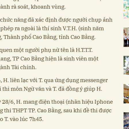
hành rà soát, khoanh vùng.
 chức năng đã xác định được người chụp ảnh
phép ra ngoài là thí sinh V.T.H. (sinh năm
g, Thành phố Cao Bằng, tỉnh Cao Bằng.
 quen một người phụ nữ tên là H.T.T.T.
iang, TP Cao Bằng hiện là sinh viên một
ành Tài chính.
 H. liên lạc với T. qua ứng dụng messenger
ài thi môn Ngữ văn và T. đã đồng ý giúp H.
 28/6, H. mang điện thoại (nhãn hiệu Iphone
g thi THPT TP. Cao Bằng, sau khi đề thi được
o T. vào lúc 7h45.