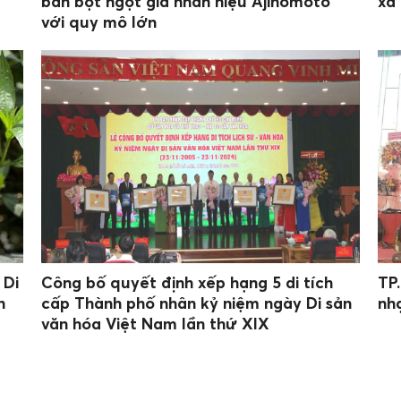
bán bột ngọt giả nhãn hiệu Ajinomoto
xã
với quy mô lớn
 Di
Công bố quyết định xếp hạng 5 di tích
TP
h
cấp Thành phố nhân kỷ niệm ngày Di sản
nh
văn hóa Việt Nam lần thứ XIX