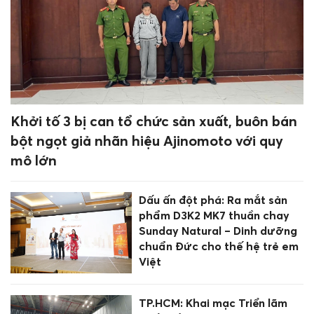
Khởi tố 3 bị can tổ chức sản xuất, buôn bán
bột ngọt giả nhãn hiệu Ajinomoto với quy
mô lớn
Dấu ấn đột phá: Ra mắt sản
phẩm D3K2 MK7 thuần chay
Sunday Natural – Dinh dưỡng
chuẩn Đức cho thế hệ trẻ em
Việt
TP.HCM: Khai mạc Triển lãm