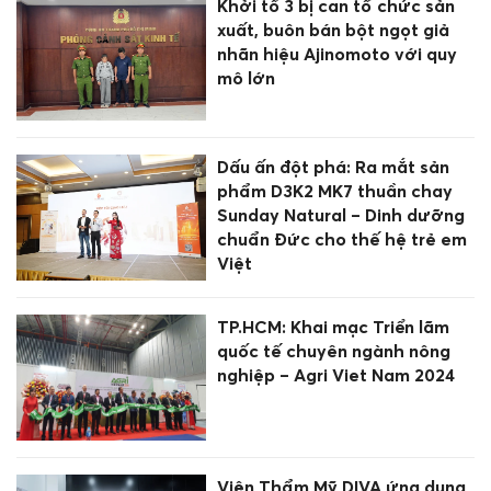
Khởi tố 3 bị can tổ chức sản
xuất, buôn bán bột ngọt giả
nhãn hiệu Ajinomoto với quy
mô lớn
Dấu ấn đột phá: Ra mắt sản
phẩm D3K2 MK7 thuần chay
Sunday Natural – Dinh dưỡng
chuẩn Đức cho thế hệ trẻ em
Việt
TP.HCM: Khai mạc Triển lãm
quốc tế chuyên ngành nông
nghiệp – Agri Viet Nam 2024
Viện Thẩm Mỹ DIVA ứng dụng