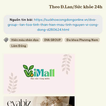
Theo Đ.Lan/Sức khỏe 24h
Nguồn tin bài:
https://suckhoecongdongonline.vn/dva-
group--lan-toa-tinh-than-hien-mau-tinh-nguyen-vi-cong-
dong-d280624.html
Hiến máu nhân đạo
DVA GROUP
Đa khoa Phương Nam
Lâm Đồng