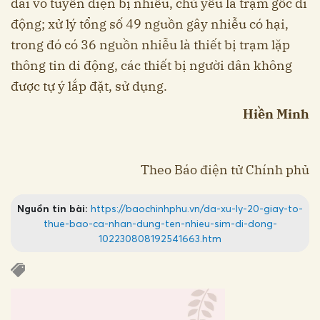
đài vô tuyến điện bị nhiễu, chủ yếu là trạm gốc di
động; xử lý tổng số 49 nguồn gây nhiễu có hại,
trong đó có 36 nguồn nhiễu là thiết bị trạm lặp
thông tin di động, các thiết bị người dân không
được tự ý lắp đặt, sử dụng.
Hiền Minh
Theo Báo điện tử Chính phủ
Nguồn tin bài:
https://baochinhphu.vn/da-xu-ly-20-giay-to-
thue-bao-ca-nhan-dung-ten-nhieu-sim-di-dong-
102230808192541663.htm