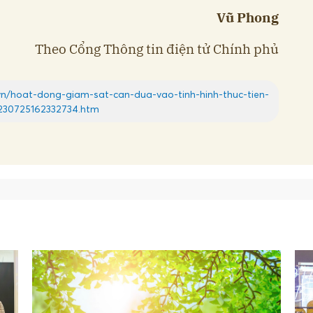
Vũ Phong
Theo Cổng Thông tin điện tử Chính phủ
.vn/hoat-dong-giam-sat-can-dua-vao-tinh-hinh-thuc-tien-
230725162332734.htm