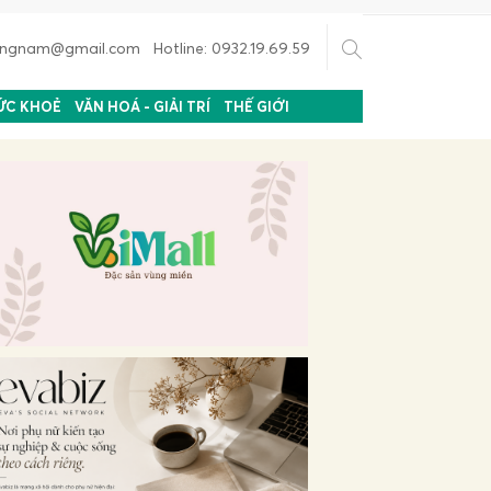
uongnam@gmail.com Hotline: 0932.19.69.59
ỨC KHOẺ
VĂN HOÁ - GIẢI TRÍ
THẾ GIỚI