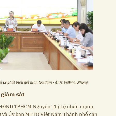
Lệ phát biểu kết luận tọa đàm - Ảnh: VGP/Vũ Phong
 giám sát
ch HĐND TPHCM Nguyễn Thị Lệ nhấn mạnh,
ND và Ủy ban MTTQ Việt Nam Thành phố cần