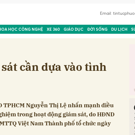
Email: tintucph
HOA HỌC CÔNG NGHỆ
XE 360
GIÁO DỤC
ĐỜI SỐNG
DU LỊCH
S
sát cần dựa vào tình
ND TPHCM Nguyễn Thị Lệ nhấn mạnh điều
nghiệm trong hoạt động giám sát, do HĐND
MTTQ Việt Nam Thành phố tổ chức ngày