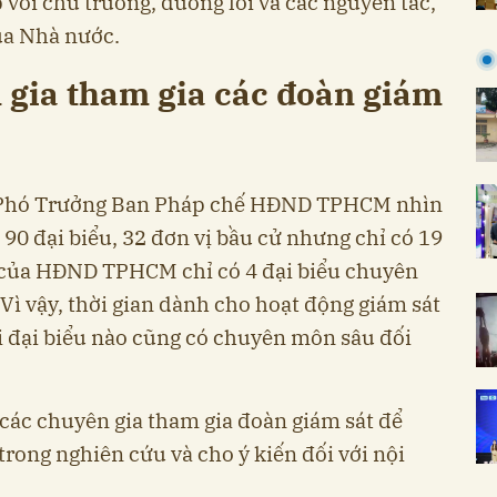
với chủ trương, đường lối và các nguyên tắc,
ủa Nhà nước.
 gia tham gia các đoàn giám
, Phó Trưởng Ban Pháp chế HĐND TPHCM nhìn
0 đại biểu, 32 đơn vị bầu cử nhưng chỉ có 19
n của HĐND TPHCM chỉ có 4 đại biểu chuyên
 Vì vậy, thời gian dành cho hoạt động giám sát
i đại biểu nào cũng có chuyên môn sâu đối
 các chuyên gia tham gia đoàn giám sát để
trong nghiên cứu và cho ý kiến đối với nội