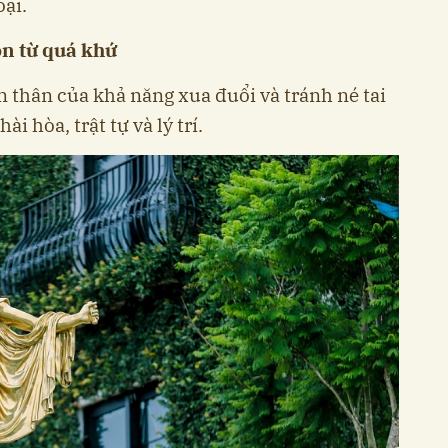
ại.
on từ quá khứ
n thân của khả năng xua đuổi và tránh né tai
i hòa, trật tự và lý trí.