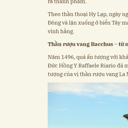
ra thành phẩm.
Theo thần thoại Hy Lạp, ngày ngà
Đông và lặn xuống ở biển Tây m
vĩnh hằng.
Thần rượu vang Bacchus – từ 
Năm 1496, quá ấn tượng với khả
Đức Hồng Y Raffaele Riario đã m
tượng của vị thần rượu vang La