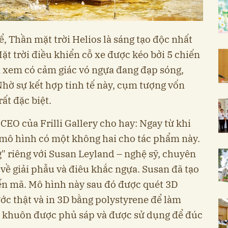
ể, Thần mặt trời Helios là sáng tạo độc nhất
Mặt trời điều khiển cỗ xe được kéo bởi 5 chiến
i xem có cảm giác vó ngựa đang đạp sóng,
 Nhờ sự kết hợp tinh tế này, cụm tượng vốn
ất đặc biệt.
CEO của Frilli Gallery cho hay: Ngay từ khi
ột mô hình có một không hai cho tác phẩm này.
 riêng với Susan Leyland – nghệ sỹ, chuyên
 về giải phẫu và điêu khắc ngựa. Susan đã tạo
ến mã. Mô hình này sau đó được quét 3D
ớc thật và in 3D bằng polystyrene để làm
, khuôn được phủ sáp và được sử dụng để đúc