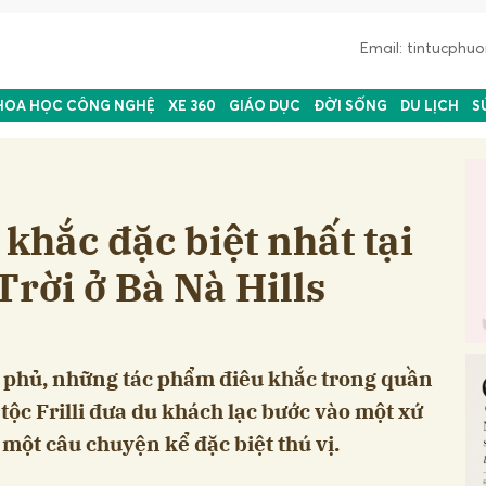
Email: tintucph
HOA HỌC CÔNG NGHỆ
XE 360
GIÁO DỤC
ĐỜI SỐNG
DU LỊCH
S
khắc đặc biệt nhất tại
rời ở Bà Nà Hills
phủ, những tác phẩm điêu khắc trong quần
 tộc Frilli đưa du khách lạc bước vào một xứ
 một câu chuyện kể đặc biệt thú vị.