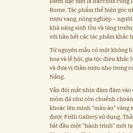
Điểm đặc biệt là Bacchus cũng l
Rome. Tác phẩm thể hiện góc nhì
rượu vang, nông nghiệp – người 
khả năng sinh tồn và tăng trưởn
với hầu hết các tác phẩm khắc h
Từ nguyên mẫu có một không ha
hoa và lễ hội, gia tộc điêu khắc 
và đưa vị thần rượu nho trong c
Nẵng.
Vẫn đôi mắt nhìn đăm đăm vào 
mỏm đá như còn chuếnh choáng
khoác lên mình "màu áo" vàng so
được Frilli Gallery sử dụng. Th
bắt đầu một "hành trình" mới tạ