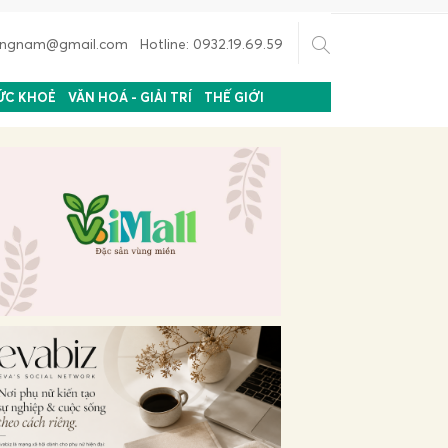
uongnam@gmail.com Hotline: 0932.19.69.59
ỨC KHOẺ
VĂN HOÁ - GIẢI TRÍ
THẾ GIỚI