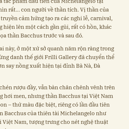
à tác phẩm đầu tiên của Michelangelo tại
n rất… con người về thần tích. Vị thần của
truyền cảm hứng tạo ra các nghi lễ, carnival,
g hiện lên một cách gần gũi, rất có hồn, khác
ọa thần Bacchus trước và sau đó.
i này, ở một xứ sở quanh năm rộn ràng trong
lừng danh thế giới Frilli Gallery đã chuyển thể
ơn say nồng xuất hiện tại đỉnh Bà Nà, Đà
chén rượu đầy, vẫn bàn chân chênh vênh trên
 hơi men, nhưng thần Bacchus tại Việt Nam
n – thứ màu đặc biệt, riêng có lần đầu tiên
ần Bacchus của thiên tài Michelangelo như
i Việt Nam, tượng trưng cho nét nghệ thuật