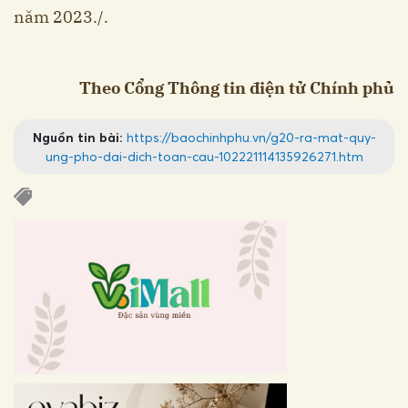
năm 2023./.
Theo Cổng Thông tin điện tử Chính phủ
Nguồn tin bài:
https://baochinhphu.vn/g20-ra-mat-quy-
ung-pho-dai-dich-toan-cau-102221114135926271.htm