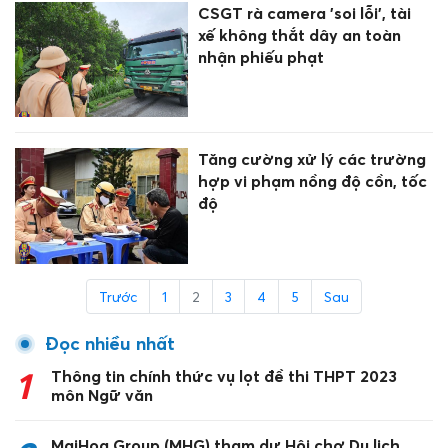
CSGT rà camera 'soi lỗi', tài
xế không thắt dây an toàn
nhận phiếu phạt
Tăng cường xử lý các trường
hợp vi phạm nồng độ cồn, tốc
độ
Trước
1
2
3
4
5
Sau
Đọc nhiều nhất
1
Thông tin chính thức vụ lọt đề thi THPT 2023
môn Ngữ văn
MaiHoa Group (MHG) tham dự Hội chợ Du lịch