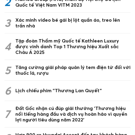
2
Quốc tế Việt Nam VITM 2023
3
Xác minh video bé gái bị lột quần áo, treo lên
trần nhà
Tập đoàn Thẩm mỹ Quốc tế Kathleen Luxury
4
được vinh danh Top 1 Thương hiệu Xuất sắc
Châu Á 2025
5
Tăng cường giải pháp quản lý tem điện tử đối với
thuốc lá, rượu
6
Lịch chiếu phim "Thương Lan Quyết"
Đất Gốc nhận cú đúp giải thưởng 'Thương hiệu
7
nổi tiếng hàng đầu và dịch vụ hoàn hảo vì quyền
lợi người tiêu dùng năm 2022'
Hơn 900 xe Hyundai Accent đến tay khách hàng