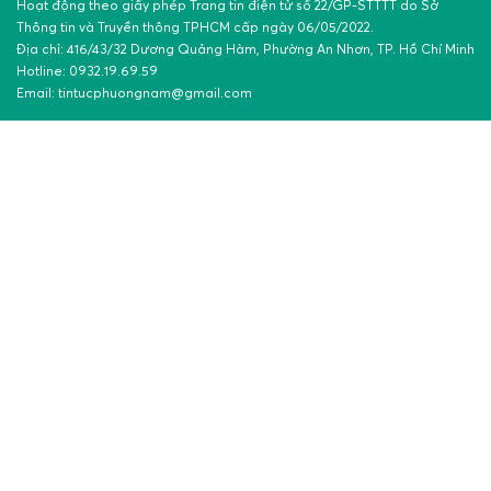
Hoạt động theo giấy phép Trang tin điện tử số 22/GP-STTTT do Sở
Thông tin và Truyền thông TPHCM cấp ngày 06/05/2022.
Địa chỉ: 416/43/32 Dương Quảng Hàm, Phường An Nhơn, TP. Hồ Chí Minh
Hotline: 0932.19.69.59
Email: tintucphuongnam@gmail.com